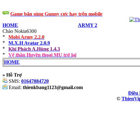
Game bắn súng Gunny cực hay trên mobile
HOME
ARMY 2
Chào Nokia6300
Mobi Army 2.2.0
M.X.H Avatar 2.0.9
Khí Phách A.Hùng 1.4.3
Vệ thần Huyền thoại MU trở lại
HOME
» Hỗ Trợ
SMS:
01647884720
Email:
thienkbang1123@gmail.com
Điều
©
ThienVi